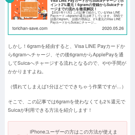
Visa LINE PayカードからSuicaチャージでポ
イント2%還元！6gramの登録からSuicaチャ
ージまでの流れを徹底解説！
【2021年11月】この記事で紹介しているVisa LINE
Payカード→6gramの還元は終了しています。 SNSで
話題の6gram。 話題の理由は、2％還元のVisa LINE
PayカードからSuicaにチャージ...
torichan-save.com
2020.05.26
しかし！6gramを経由すると、Visa LINE Payカードか
ら6gramへチャージ、その後6gramからApplePayを通
してSuicaへチャージする流れとなるので、やや手間が
かかりますよね。
（慣れてしまえば1分ほどでできちゃう作業ですが…）
そこで、この記事では6gramを使わなくても2％還元で
Suicaが利用できる方法を紹介します！
iPhoneユーザーの方はこの方法が使えま