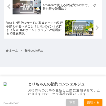
Amazonで使える決済方法の中で、いま一
番お得な決済は？
Visa LINE Payカードの家族カードの発行
手順とやるべきこと！LINEポイントの貯
まり方やLINEポイントクラブへの影響に
まで徹底解説
ホーム
GooglePay
とりちゃんの節約コンシェルジュ
とりちゃんの節約コンシェルジュ
プロフィール
プライバシーポリシー
お得情報の記事を更新した際に通知させていた
だきますので、ぜひ購読お願いします！
お問い合わせ
不要
購読する
© 2020 とりちゃんの節約コンシェルジュ.
Powered by Push7
ホーム
検索
トップ
サイドバー