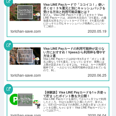
Visa LINE Payカードで「ココイコ！」使い
尽くせ！３％還元と別にキャッシュバックを
受ける方法と利用可能店舗とは？
皆さん、Visa LINE Payカード使ってますか？ Visa
LINE Payカードは、2020年大注目の「3％還元」の最
強還元を誇るクレジットカードですが、3％還元の影
にひっそりと佇むキャッシュバック特典のことについ
てご紹介...
torichan-save.com
2020.05.19
Visa LINE Payカードの利用可能枠が足りな
い方におすすめ！Vpassから利用枠を増やす
方法２選
Visa LINE Payカードは2021年4月まで「ポイント還
元上限なしで3％還元」となっていますが、実際には
上限が設定されていますよね。 それは、カード利用可
能枠です。 一人ひとりに利用可能枠が設定されている
ので、利...
torichan-save.com
2020.06.25
【体験談】Visa LINE Payカードを1ヶ月使っ
て貯まったポイント数を大公開！
Visa LINE Payカードを発行してから1ヶ月フルで利用
したところ、やはりお得だなと感じたので、皆さん
に、5月1日〜31日までの利用した内容と貯まったポイ
ントを公開しちゃいます！ Visa LINE Payカードにつ
いては以下ペ...
torichan-save.com
2020.06.04