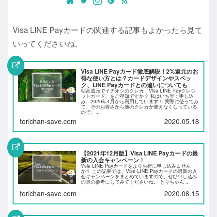
Visa LINE Payカードの関連する記事もよかったら見て
いってくださいね。
Visa LINE Payカード徹底解説！2%還元のお
得な使い方とは？カードデザインやスペッ
ク、LINE Payカードとの違いについても
朝高還元でイチオシのクレカ「Visa LINE Payクレジ
ットカード」をご存知ですか？ 私はいち早く申し込
み、2020年4月から利用しています！ 実際に使ってみ
て、そのお得さから他のクレカが使えなくなっている
ので、...
torichan-save.com
2020.05.18
【2021年12月版】Visa LINE Payカードの最
新の入会キャンペーン！
Vsia LINE Payカードをよりお得に申し込みません
か？ この記事では、Visa LINE Payカードの最新の入
会キャンペーンをまとめていますので、ぜひ申し込み
の際の参考にしてみてくださいね。 とりちゃん ...
torichan-save.com
2020.06.15