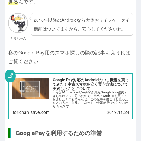
きる
んですよ。
2016年以降のAndroidなら大体おサイフケータイ
機能はついてますから、安心してくださいね。
とりちゃん
私のGoogle Pay用のスマホ探しの際の記事も良ければ
ご覧ください。
Google Pay対応のAndroidの中古機種を買っ
てみた！中古スマホを安く買う方法について
実践したことについて
ずっとiPhoneユーザーの私が最近Google Pay優秀す
ぎじゃね？って思ったので、初めてAndroidを買って
みました！そもそもなぜ、この記事を書こうと思った
かというと、単純に、ネットで情報が見つからないか
ら なんです。...
torichan-save.com
2019.11.24
GooglePayを利用するための準備