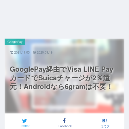
GooglePay
2021.11.03
2020.09.19
GooglePay経由でVisa LINE Pay
カードでSuicaチャージが2％還
元！Androidなら6gramは不要！
Twitter
Facebook
はてブ