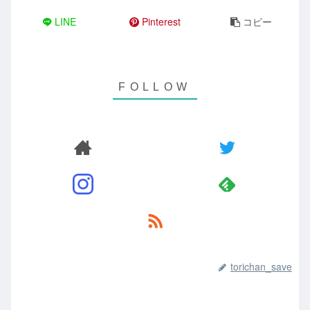
LINE
Pinterest
コピー
torichan_save