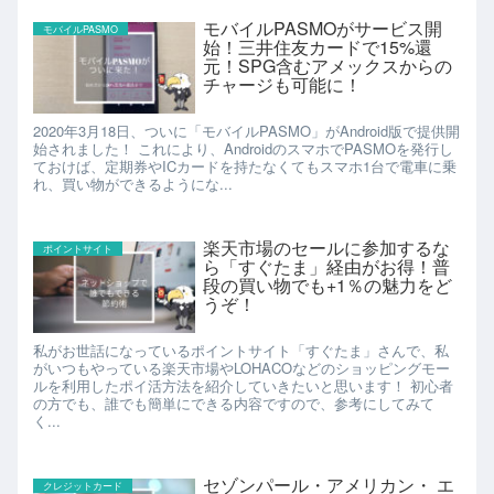
モバイルPASMOがサービス開
モバイルPASMO
始！三井住友カードで15%還
元！SPG含むアメックスからの
チャージも可能に！
2020年3月18日、ついに「モバイルPASMO」がAndroid版で提供開
始されました！ これにより、AndroidのスマホでPASMOを発行し
ておけば、定期券やICカードを持たなくてもスマホ1台で電車に乗
れ、買い物ができるようにな...
楽天市場のセールに参加するな
ポイントサイト
ら「すぐたま」経由がお得！普
段の買い物でも+1％の魅力をど
うぞ！
私がお世話になっているポイントサイト「すぐたま」さんで、私
がいつもやっている楽天市場やLOHACOなどのショッピングモー
ルを利用したポイ活方法を紹介していきたいと思います！ 初心者
の方でも、誰でも簡単にできる内容ですので、参考にしてみて
く...
セゾンパール・アメリカン・ エ
クレジットカード