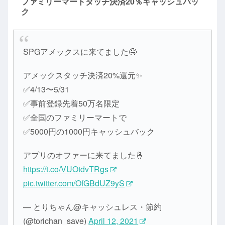
ファミリーマートタッチ決済20％キャッシュバッ
ク
SPGアメックスに来てました🤤
アメックスタッチ決済20%還元✨
✅4/13〜5/31
✅事前登録先着50万名限定
✅全国のファミリーマートで
✅5000円の1000円キャッシュバック
アプリのオファーに来てました🤞
https://t.co/VUOtdvTRgs
pic.twitter.com/OfGBdUZ9yS
— とりちゃん@キャッシュレス・節約
(@torichan_save)
April 12, 2021