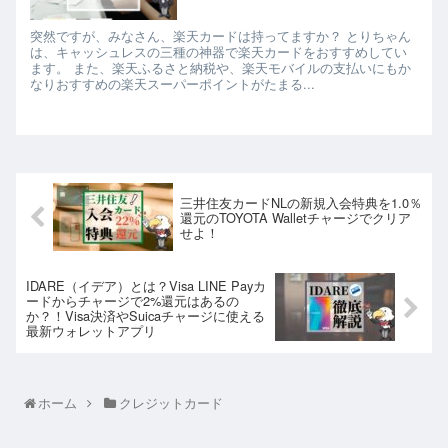
突然ですが、みなさん、楽天カードは持ってますか？ とりちゃん
は、キャッシュレスの三種の神器で楽天カードをおすすめしてい
ます。 また、楽天ふるさと納税や、楽天モバイルの支払いにもか
なりおすすめの楽天スーパーポイントがたまる...
三井住友カードNLの新規入会特典を1.0％
還元のTOYOTA Walletチャージでクリア
せよ！
IDARE（イデア）とは？Visa LINE Payカ
ードからチャージで2%還元はあるの
か？！Visa決済やSuicaチャージに使える
最新ウォレットアプリ
ホーム
クレジットカード