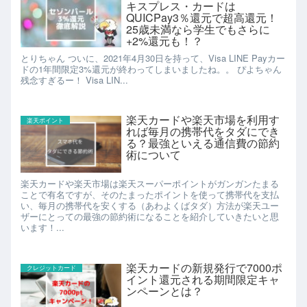
キスプレス・カードは
QUICPay3％還元で超高還元！
25歳未満なら学生でもさらに
+2%還元も！？
とりちゃん ついに、2021年4月30日を持って、Visa LINE Payカー
ドの1年間限定3%還元が終わってしまいましたね。。 ぴよちゃん
残念すぎるー！ Visa LIN...
楽天カードや楽天市場を利用す
楽天ポイント
れば毎月の携帯代をタダにでき
る？最強といえる通信費の節約
術について
楽天カードや楽天市場は楽天スーパーポイントがガンガンたまる
ことで有名ですが、そのたまったポイントを使って携帯代を支払
い、毎月の携帯代を安くする（あわよくばタダ）方法が楽天ユー
ザーにとっての最強の節約術になることを紹介していきたいと思
います！...
楽天カードの新規発行で7000ポ
クレジットカード
イント還元される期間限定キャ
ンペーンとは？